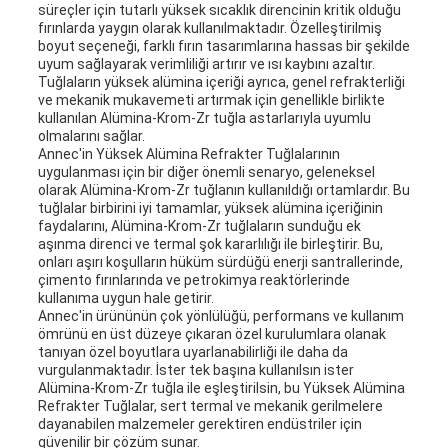
süreçler için tutarlı yüksek sıcaklık direncinin kritik olduğu
fırınlarda yaygın olarak kullanılmaktadır. Özelleştirilmiş
boyut seçeneği, farklı fırın tasarımlarına hassas bir şekilde
uyum sağlayarak verimliliği artırır ve ısı kaybını azaltır.
Tuğlaların yüksek alümina içeriği ayrıca, genel refrakterliği
ve mekanik mukavemeti artırmak için genellikle birlikte
kullanılan Alümina-Krom-Zr tuğla astarlarıyla uyumlu
olmalarını sağlar.
Annec'in Yüksek Alümina Refrakter Tuğlalarının
uygulanması için bir diğer önemli senaryo, geleneksel
olarak Alümina-Krom-Zr tuğlanın kullanıldığı ortamlardır. Bu
tuğlalar birbirini iyi tamamlar, yüksek alümina içeriğinin
faydalarını, Alümina-Krom-Zr tuğlaların sunduğu ek
aşınma direnci ve termal şok kararlılığı ile birleştirir. Bu,
onları aşırı koşulların hüküm sürdüğü enerji santrallerinde,
çimento fırınlarında ve petrokimya reaktörlerinde
kullanıma uygun hale getirir.
Annec'in ürününün çok yönlülüğü, performans ve kullanım
ömrünü en üst düzeye çıkaran özel kurulumlara olanak
tanıyan özel boyutlara uyarlanabilirliği ile daha da
vurgulanmaktadır. İster tek başına kullanılsın ister
Alümina-Krom-Zr tuğla ile eşleştirilsin, bu Yüksek Alümina
Refrakter Tuğlalar, sert termal ve mekanik gerilmelere
dayanabilen malzemeler gerektiren endüstriler için
güvenilir bir çözüm sunar.