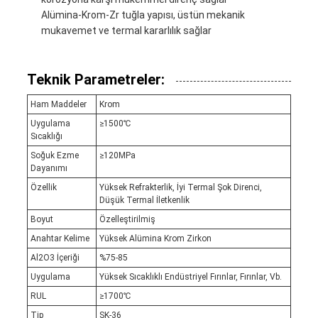
Alümina-Krom-Zr tuğla yapısı, üstün mekanik
mukavemet ve termal kararlılık sağlar
Teknik Parametreler:
Ham Maddeler
Krom
Uygulama
≥1500℃
Sıcaklığı
Soğuk Ezme
≥120MPa
Dayanımı
Özellik
Yüksek Refrakterlik, İyi Termal Şok Direnci,
Düşük Termal İletkenlik
Boyut
Özelleştirilmiş
Anahtar Kelime
Yüksek Alümina Krom Zirkon
Al2O3 İçeriği
%75-85
Uygulama
Yüksek Sıcaklıklı Endüstriyel Fırınlar, Fırınlar, Vb.
RUL
≥1700℃
Tip
SK-36