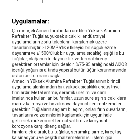
Uygulamalar:
Çin menşeli Annec tarafından üretilen Yüksek Alümina
Refrakter Tuğlalar, yüksek sıcaklıklı endüstriyel
uygulamaların zorlu taleplerini karşılamak üzere
tasarlanmıştır. ≥120MPa'lık etkileyici bir soğuk ezme
dayanımı ve ≥1500℃'lük bir uygulama sıcaklığı eşiği ile bu
tuğlalar, olağanüstü dayanıklılık ve termal direnç
gerektiren ortamlar için idealdir. %75-85 aralığındaki Al2O3
içeriği, yoğun ısı altında yapısal bütünlüğün korunmasında
üstün performans sağlar.
Annec'in Yüksek Alümina Refrakter Tuğlalarının birincil
uygulama alanlarından biri, yüksek sıcaklıklı endüstriyel
fırınlardır. Metal eritme, seramik üretimi ve cam
imalatında kullanılan bu fırınlar, uzun süre aşırı sıcaklıklara
maruz kalmaya ve bozulmaya dayanabilen malzemeler
gerektirir. Tuğlaların sağlam bileşimi, onları fırın duvarlarını,
tavanlarını ve zeminlerini kaplamak için uygun hale
getirerek mükemmel termal yalıtım ve kimyasal
korozyona karşı direnç sağlar.
Fırınlara ek olarak, bu tuğlalar, seramik pişirme, kireçtaşı
kalsinasyonu ve çeşitli malzemelerin ısıl işlemi gibi