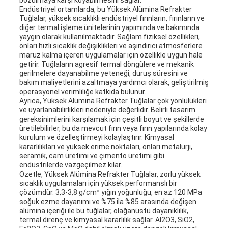
bozulmaya karşı koyabilmesini sağlar.
Endüstriyel ortamlarda, bu Yüksek Alümina Refrakter
Tuğlalar, yüksek sıcaklıklı endüstriyel fırınların, fırınların ve
diğer termal işleme ünitelerinin yapımında ve bakımında
yaygın olarak kullanılmaktadır. Sağlam fiziksel özellikleri,
onları hızlı sıcaklık değişiklikleri ve aşındırıcı atmosferlere
maruz kalma içeren uygulamalar için özellikle uygun hale
getirir. Tuğlaların agresif termal döngülere ve mekanik
gerilmelere dayanabilme yeteneği, duruş süresini ve
bakım maliyetlerini azaltmaya yardımcı olarak, geliştirilmiş
operasyonel verimliliğe katkıda bulunur.
Ayrıca, Yüksek Alümina Refrakter Tuğlalar çok yönlülükleri
ve uyarlanabilirlikleri nedeniyle değerlidir. Belirli tasarım
gereksinimlerini karşılamak için çeşitli boyut ve şekillerde
üretilebilirler, bu da mevcut fırın veya fırın yapılarında kolay
kurulum ve özelleştirmeyi kolaylaştırır. Kimyasal
kararlılıkları ve yüksek erime noktaları, onları metalurji,
seramik, cam üretimi ve çimento üretimi gibi
endüstrilerde vazgeçilmez kılar.
Özetle, Yüksek Alümina Refrakter Tuğlalar, zorlu yüksek
sıcaklık uygulamaları için yüksek performanslı bir
çözümdür. 3,3-3,8 g/cm³ yığın yoğunluğu, en az 120 MPa
soğuk ezme dayanımı ve %75 ila %85 arasında değişen
alümina içeriği ile bu tuğlalar, olağanüstü dayanıklılık,
termal direnç ve kimyasal kararlılık sağlar. Al2O3, SiO2,