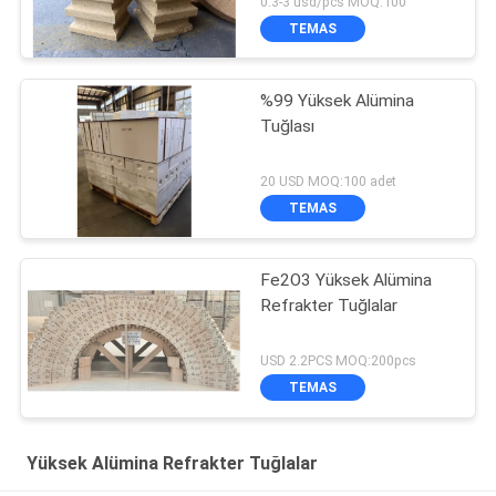
0.3-3 usd/pcs MOQ:100
TEMAS
%99 Yüksek Alümina
Tuğlası
20 USD MOQ:100 adet
TEMAS
Fe2O3 Yüksek Alümina
Refrakter Tuğlalar
USD 2.2PCS MOQ:200pcs
TEMAS
Yüksek Alümina Refrakter Tuğlalar