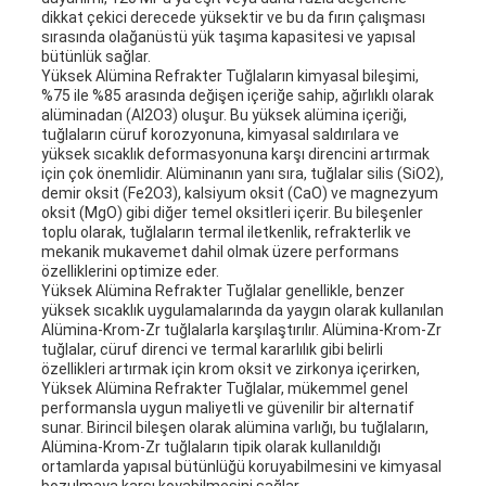
dikkat çekici derecede yüksektir ve bu da fırın çalışması
sırasında olağanüstü yük taşıma kapasitesi ve yapısal
bütünlük sağlar.
Yüksek Alümina Refrakter Tuğlaların kimyasal bileşimi,
%75 ile %85 arasında değişen içeriğe sahip, ağırlıklı olarak
alüminadan (Al2O3) oluşur. Bu yüksek alümina içeriği,
tuğlaların cüruf korozyonuna, kimyasal saldırılara ve
yüksek sıcaklık deformasyonuna karşı direncini artırmak
için çok önemlidir. Alüminanın yanı sıra, tuğlalar silis (SiO2),
demir oksit (Fe2O3), kalsiyum oksit (CaO) ve magnezyum
oksit (MgO) gibi diğer temel oksitleri içerir. Bu bileşenler
toplu olarak, tuğlaların termal iletkenlik, refrakterlik ve
mekanik mukavemet dahil olmak üzere performans
özelliklerini optimize eder.
Yüksek Alümina Refrakter Tuğlalar genellikle, benzer
yüksek sıcaklık uygulamalarında da yaygın olarak kullanılan
Alümina-Krom-Zr tuğlalarla karşılaştırılır. Alümina-Krom-Zr
tuğlalar, cüruf direnci ve termal kararlılık gibi belirli
özellikleri artırmak için krom oksit ve zirkonya içerirken,
Yüksek Alümina Refrakter Tuğlalar, mükemmel genel
performansla uygun maliyetli ve güvenilir bir alternatif
sunar. Birincil bileşen olarak alümina varlığı, bu tuğlaların,
Alümina-Krom-Zr tuğlaların tipik olarak kullanıldığı
ortamlarda yapısal bütünlüğü koruyabilmesini ve kimyasal