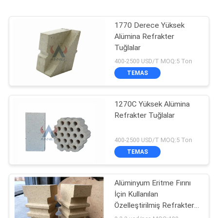
1770 Derece Yüksek
Alümina Refrakter
Tuğlalar
400-2500 USD/T MOQ:5 Ton
TEMAS
1270C Yüksek Alümina
Refrakter Tuğlalar
400-2500 USD/T MOQ:5 Ton
TEMAS
Alüminyum Eritme Fırını
İçin Kullanılan
Özelleştirilmiş Refrakter
Alümina Ankraj Tuğlası