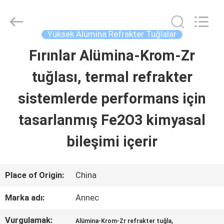
Zhengzhou
Annec
Industrial
Co.,
Yüksek Alümina Refrakter Tuğlalar
Ltd..
All
Fırınlar Alümina-Krom-Zr
EVDE
Rights
Reserved.
tuğlası, termal refrakter
ÜRÜN
sistemlerde performans için
tasarlanmış Fe2O3 kimyasal
HAKKIMIZDA
bileşimi içerir
FABRIKA
Place of Origin:
China
TURU
Marka adı:
Annec
KALITE
Vurgulamak:
,
Alümina-Krom-Zr refrakter tuğla