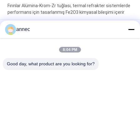
Fırınlar Alümina-Krom-Zr tuğlası, termal refrakter sistemlerde
performans için tasarlanmış Fe2O3 kimyasal bileşimi içerir
Toplu yoğunluk 3.3-3.8gcm3 Yüksek Alümina Refractory
annec
Tuğlalar SK36 Fırınlar Isı yalıtımı ve kalıcı ısıya dayanıklı yapılar
için idealdir
8:04 PM
Soğuk ezme dayanıklılığı≥120MPa Alümina Krom Zr Tuğla
Toplu yoğunluk 3.3 ila 3.8 gcm3 Endüstriyel fırın ve fırın
Good day, what product are you looking for?
uygulamaları için tuğla
Popüler Kategoriler
Tüm
Yüksek Alümina 
Kil Refrakter Tuğla
Refrakter Tuğlalar
Silika Refrakter 
Kil İzolasyon Tuğlası
Tuğlalar