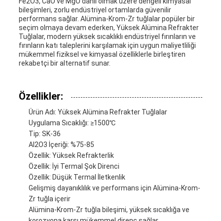
Fe2O3, CaO ve MgO dahil olmak üzere dengeli kimyasal
bileşimleri, zorlu endüstriyel ortamlarda güvenilir
performans sağlar. Alümina-Krom-Zr tuğlalar popüler bir
seçim olmaya devam ederken, Yüksek Alümina Refrakter
Tuğlalar, modern yüksek sıcaklıklı endüstriyel fırınların ve
fırınların katı taleplerini karşılamak için uygun maliyetliliği
mükemmel fiziksel ve kimyasal özelliklerle birleştiren
rekabetçi bir alternatif sunar.
Özellikler:
Ürün Adı: Yüksek Alümina Refrakter Tuğlalar
Uygulama Sıcaklığı: ≥1500℃
Tip: SK-36
Al2O3 İçeriği: %75-85
Özellik: Yüksek Refrakterlik
Özellik: İyi Termal Şok Direnci
Özellik: Düşük Termal İletkenlik
Gelişmiş dayanıklılık ve performans için Alümina-Krom-
Zr tuğla içerir
Alümina-Krom-Zr tuğla bileşimi, yüksek sıcaklığa ve
korozyona karşı mükemmel direnç sağlar