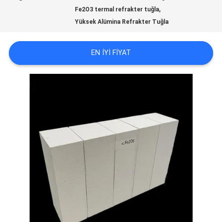
,
Fe2O3 termal refrakter tuğla
KONTROLÜ
Yüksek Alümina Refrakter Tuğla
BIZIMLE
EN IYI FIYAT
İLETIŞIM
HABERLER
DAVALAR
SITE
HARITASI