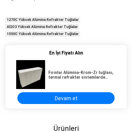
1270C Yüksek Alümina Refrakter Tuğlalar
Al2O3 Yüksek Alümina Refrakter Tuğlalar
1550C Yüksek Alümina Refrakter Tuğlalar
En İyi Fiyatı Alın
Fırınlar Alümina-Krom-Zr tuğlası,
termal refrakter sistemlerde
performans için tasarlanmış
Fe2O3 kimyasal bileşimi içerir
Devam et
Ürünleri