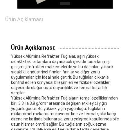
GIZLILIK
Ürün Açıklaması
POLITIKASI
Ürün Açıklaması:
Yüksek Alümina Refrakter Tuğlalar, aşırı yüksek
sıcaklıktaki ortamlara dayanacak şekilde tasarlanmış
gelişmiş refrakter malzemelerdir ve bu da onları yüksek
sıcaklıklı endüstriyel fırınlar, fırınlar ve diğer zorlu
uygulamalar için ideal hale getirir. Bu tuğlalar, dikkatle
kontrol edilen kimyasal bileşimleri ve fiziksel özellikleri
sayesinde olağanüstü dayanıklılık ve termal kararlılık
sergiler.
Yüksek Alümina Refrakter Tuğlaların temel özelliklerinden
biri, 3,3 ila 3,8 g/cm³ arasında değişen etkileyici yığın
yoğunluğudur. Bu yüksek yığın yoğunluğu, tuğlaların
mükemmel mekanik mukavemetine ve termal şoka karşı
direncine katkıda bulunarak, zorlu çalışma koşullarında bile
uzun hizmet ömrü sağlar. Bu tuğlaların soğuk ezme
dayanımı, 120 MPa'ya eşit veya daha fazla değerlerle